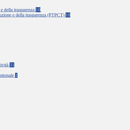
 e della trasparenza
10
rruzione e della trasparenza (PTPCT)
10
tività
31
stionale
1