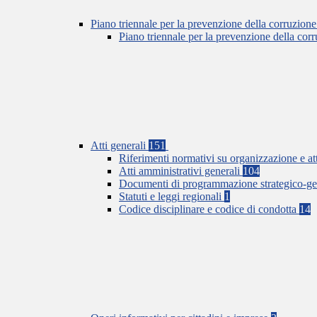
Piano triennale per la prevenzione della corruzione
Piano triennale per la prevenzione della co
Atti generali
151
Riferimenti normativi su organizzazione e at
Atti amministrativi generali
104
Documenti di programmazione strategico-ge
Statuti e leggi regionali
1
Codice disciplinare e codice di condotta
14