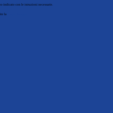
o indicato con le istruzioni necessarie.
ite la
Login Spaggiari