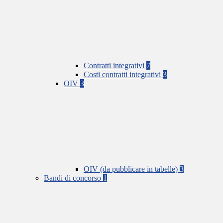
Contratti integrativi
7
Costi contratti integrativi
3
OIV
3
OIV (da pubblicare in tabelle)
3
Bandi di concorso
1