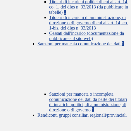
Titolari di incarichi politici di cui all'art. 14,
co. 1, del dlgs n. 33/2013 (da pubblicare in
tabelle)
1
Titolari di incarichi di amministrazione, di
direzione o di governo di cui all'art. 14, co.
1-bis, del dlgs n. 33/2013
Cessati dall'incarico (documentazione da
pubblicare sul sito web)
Sanzioni per mancata comunicazione dei dati
1
Sanzioni per mancata o incompleta
comunicazione dei dati da parte dei titolari
di incarichi politici, di amministrazione, di
direzione o di governo
1
Rendiconti gruppi consiliari regionali/provinciali