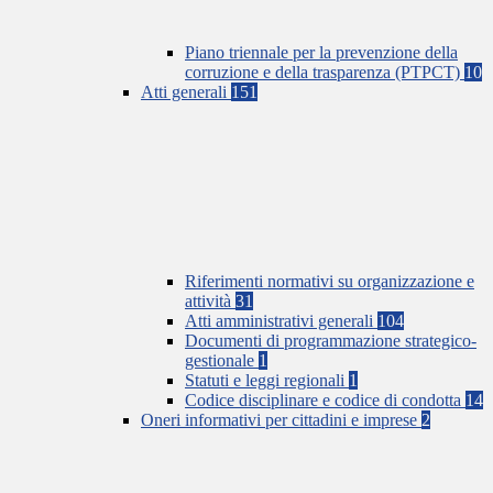
Piano triennale per la prevenzione della
corruzione e della trasparenza (PTPCT)
10
Atti generali
151
Riferimenti normativi su organizzazione e
attività
31
Atti amministrativi generali
104
Documenti di programmazione strategico-
gestionale
1
Statuti e leggi regionali
1
Codice disciplinare e codice di condotta
14
Oneri informativi per cittadini e imprese
2