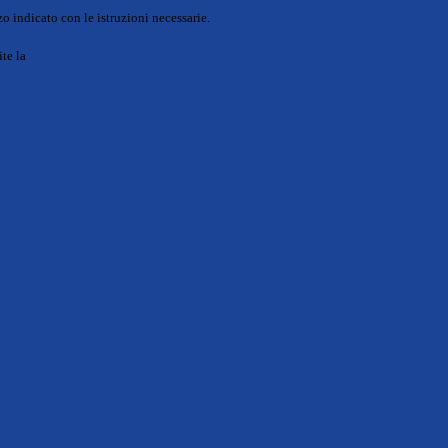
o indicato con le istruzioni necessarie.
ite la
Login Spaggiari