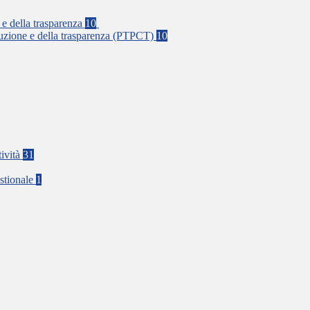
 e della trasparenza
10
rruzione e della trasparenza (PTPCT)
10
tività
31
stionale
1