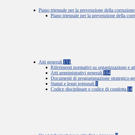
Piano triennale per la prevenzione della corruzione
Piano triennale per la prevenzione della co
Atti generali
151
Riferimenti normativi su organizzazione e at
Atti amministrativi generali
104
Documenti di programmazione strategico-ge
Statuti e leggi regionali
1
Codice disciplinare e codice di condotta
14