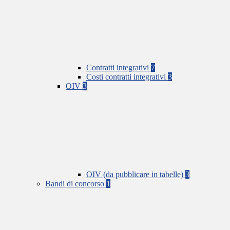
Contratti integrativi
7
Costi contratti integrativi
3
OIV
3
OIV (da pubblicare in tabelle)
3
Bandi di concorso
1