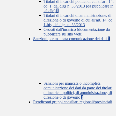
Titolari di incarichi politici di cui all'art. 14,
co. 1, del dlgs n. 33/2013 (da pubblicare in
tabelle)
1
Titolari di incarichi di amministrazione, di
direzione o di governo di cui all'art. 14, co.
1-bis, del dlgs n. 33/2013
Cessati dall'incarico (documentazione da
pubblicare sul sito web)
Sanzioni per mancata comunicazione dei dati
1
Sanzioni per mancata o incompleta
comunicazione dei dati da parte dei titolari
di incarichi politici, di amministrazione, di
direzione o di governo
1
Rendiconti gruppi consiliari regionali/provinciali