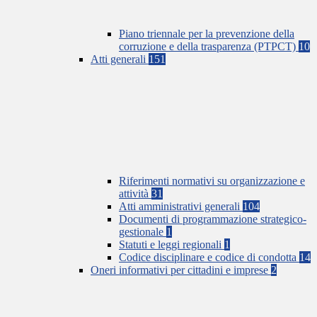
Piano triennale per la prevenzione della
corruzione e della trasparenza (PTPCT)
10
Atti generali
151
Riferimenti normativi su organizzazione e
attività
31
Atti amministrativi generali
104
Documenti di programmazione strategico-
gestionale
1
Statuti e leggi regionali
1
Codice disciplinare e codice di condotta
14
Oneri informativi per cittadini e imprese
2