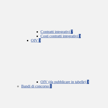
Contratti integrativi
7
Costi contratti integrativi
3
OIV
3
OIV (da pubblicare in tabelle)
3
Bandi di concorso
1