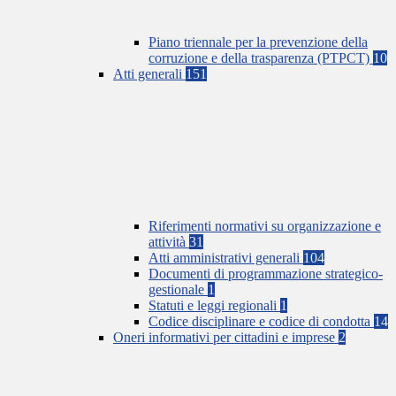
Piano triennale per la prevenzione della
corruzione e della trasparenza (PTPCT)
10
Atti generali
151
Riferimenti normativi su organizzazione e
attività
31
Atti amministrativi generali
104
Documenti di programmazione strategico-
gestionale
1
Statuti e leggi regionali
1
Codice disciplinare e codice di condotta
14
Oneri informativi per cittadini e imprese
2