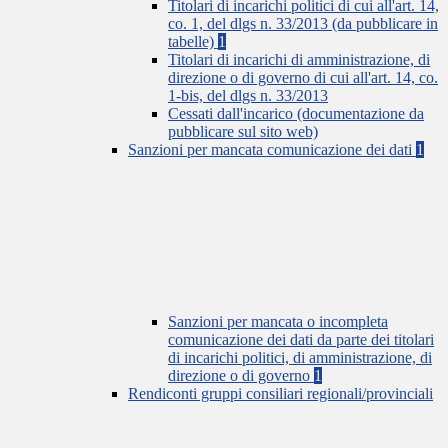
Titolari di incarichi politici di cui all'art. 14,
co. 1, del dlgs n. 33/2013 (da pubblicare in
tabelle)
1
Titolari di incarichi di amministrazione, di
direzione o di governo di cui all'art. 14, co.
1-bis, del dlgs n. 33/2013
Cessati dall'incarico (documentazione da
pubblicare sul sito web)
Sanzioni per mancata comunicazione dei dati
1
Sanzioni per mancata o incompleta
comunicazione dei dati da parte dei titolari
di incarichi politici, di amministrazione, di
direzione o di governo
1
Rendiconti gruppi consiliari regionali/provinciali