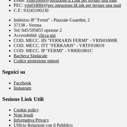
Email:
vris01800r@istruzione.it
Link per inviare una mail
PEC:
vris01800r@pec.istruzione.it
Link per inviare una mail
C.F.: 93245100230
Indirizzo IP "Fermi" - Piazzale Guardini, 2
37138 - Verona
Tel: 045/595855 opzione 2
Accessibilità:
clicca qui
COD. MECC. IIS "FERRARIS FERMI" - VRIS01800R
COD. MECC. ITT "FERRARIS" - VRTF018019
COD. MECC. IP "FERMI" - VRRI01801C
Bacheca Sindacale
Codice protezione minori
Seguici su
Facebook
Instagram
Sezione Link Utili
Cookie policy
Note legali
Informativa Privacy
Ufficio Relazioni con il Pubblico