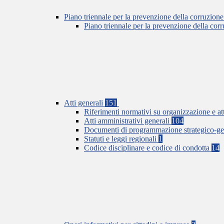
Piano triennale per la prevenzione della corruzione
Piano triennale per la prevenzione della co
Atti generali
151
Riferimenti normativi su organizzazione e at
Atti amministrativi generali
104
Documenti di programmazione strategico-ge
Statuti e leggi regionali
1
Codice disciplinare e codice di condotta
14