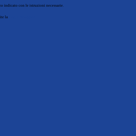
o indicato con le istruzioni necessarie.
ite la
Login Spaggiari