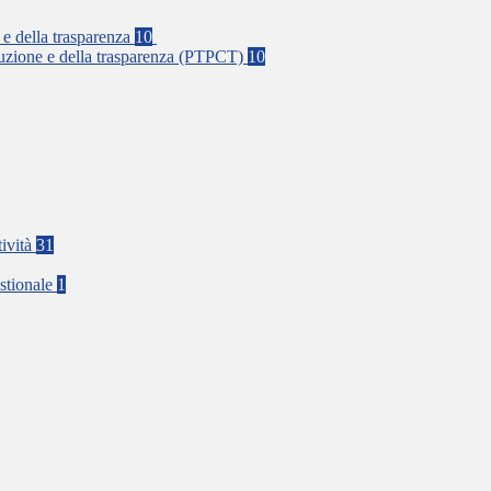
 e della trasparenza
10
rruzione e della trasparenza (PTPCT)
10
tività
31
stionale
1