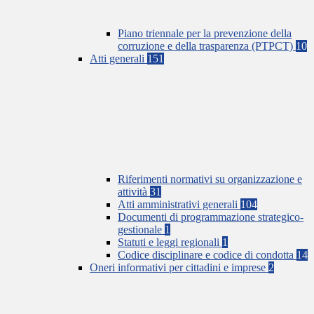
Piano triennale per la prevenzione della
corruzione e della trasparenza (PTPCT)
10
Atti generali
151
Riferimenti normativi su organizzazione e
attività
31
Atti amministrativi generali
104
Documenti di programmazione strategico-
gestionale
1
Statuti e leggi regionali
1
Codice disciplinare e codice di condotta
14
Oneri informativi per cittadini e imprese
2