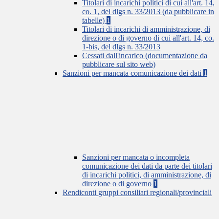
Titolari di incarichi politici di cui all'art. 14,
co. 1, del dlgs n. 33/2013 (da pubblicare in
tabelle)
1
Titolari di incarichi di amministrazione, di
direzione o di governo di cui all'art. 14, co.
1-bis, del dlgs n. 33/2013
Cessati dall'incarico (documentazione da
pubblicare sul sito web)
Sanzioni per mancata comunicazione dei dati
1
Sanzioni per mancata o incompleta
comunicazione dei dati da parte dei titolari
di incarichi politici, di amministrazione, di
direzione o di governo
1
Rendiconti gruppi consiliari regionali/provinciali