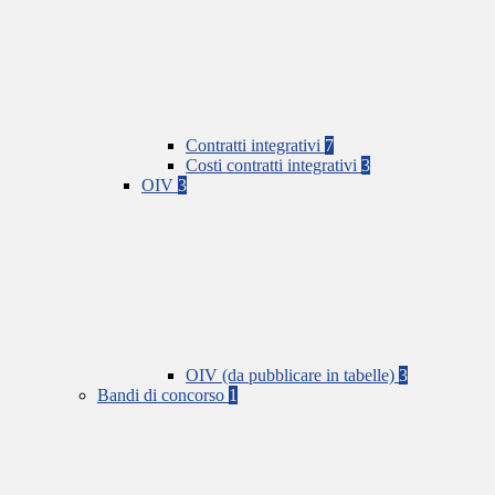
Contratti integrativi
7
Costi contratti integrativi
3
OIV
3
OIV (da pubblicare in tabelle)
3
Bandi di concorso
1