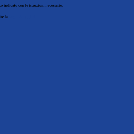
o indicato con le istruzioni necessarie.
ite la
Login Spaggiari