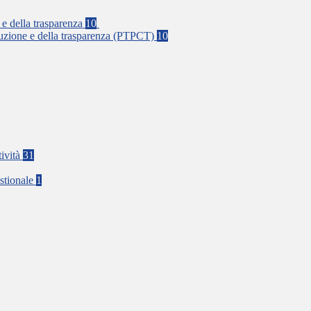
 e della trasparenza
10
rruzione e della trasparenza (PTPCT)
10
tività
31
stionale
1