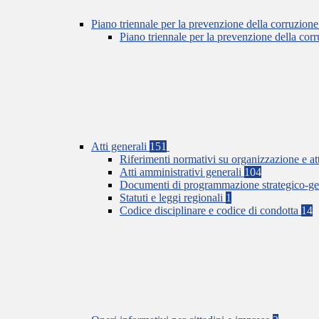
Piano triennale per la prevenzione della corruzione
Piano triennale per la prevenzione della co
Atti generali
151
Riferimenti normativi su organizzazione e at
Atti amministrativi generali
104
Documenti di programmazione strategico-ge
Statuti e leggi regionali
1
Codice disciplinare e codice di condotta
14