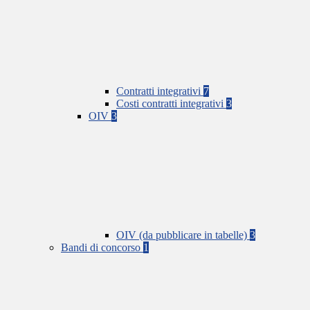
Contratti integrativi
7
Costi contratti integrativi
3
OIV
3
OIV (da pubblicare in tabelle)
3
Bandi di concorso
1