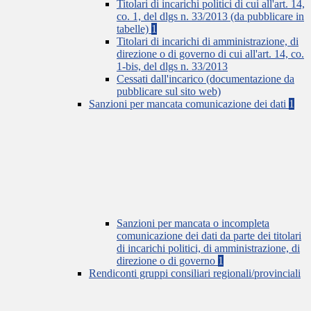
Titolari di incarichi politici di cui all'art. 14,
co. 1, del dlgs n. 33/2013 (da pubblicare in
tabelle)
1
Titolari di incarichi di amministrazione, di
direzione o di governo di cui all'art. 14, co.
1-bis, del dlgs n. 33/2013
Cessati dall'incarico (documentazione da
pubblicare sul sito web)
Sanzioni per mancata comunicazione dei dati
1
Sanzioni per mancata o incompleta
comunicazione dei dati da parte dei titolari
di incarichi politici, di amministrazione, di
direzione o di governo
1
Rendiconti gruppi consiliari regionali/provinciali