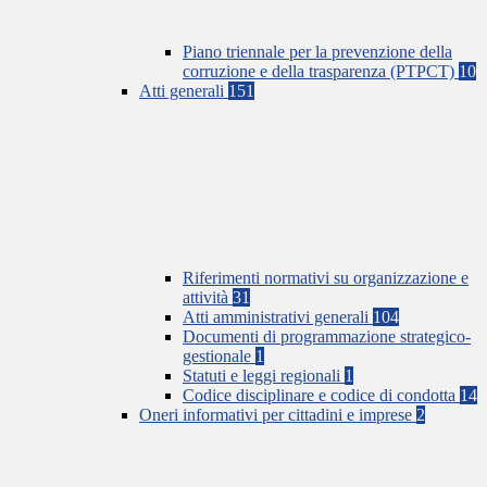
Piano triennale per la prevenzione della
corruzione e della trasparenza (PTPCT)
10
Atti generali
151
Riferimenti normativi su organizzazione e
attività
31
Atti amministrativi generali
104
Documenti di programmazione strategico-
gestionale
1
Statuti e leggi regionali
1
Codice disciplinare e codice di condotta
14
Oneri informativi per cittadini e imprese
2