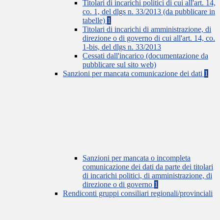
Titolari di incarichi politici di cui all'art. 14,
co. 1, del dlgs n. 33/2013 (da pubblicare in
tabelle)
1
Titolari di incarichi di amministrazione, di
direzione o di governo di cui all'art. 14, co.
1-bis, del dlgs n. 33/2013
Cessati dall'incarico (documentazione da
pubblicare sul sito web)
Sanzioni per mancata comunicazione dei dati
1
Sanzioni per mancata o incompleta
comunicazione dei dati da parte dei titolari
di incarichi politici, di amministrazione, di
direzione o di governo
1
Rendiconti gruppi consiliari regionali/provinciali