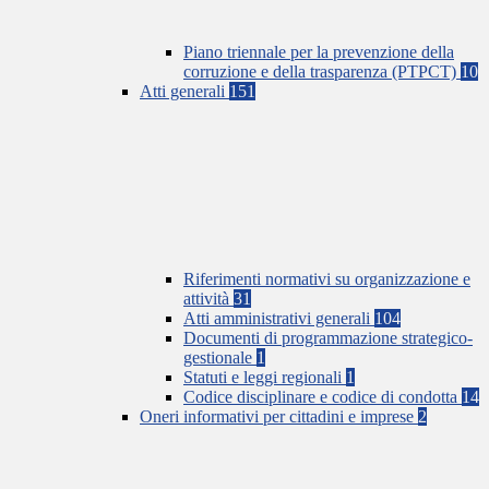
Piano triennale per la prevenzione della
corruzione e della trasparenza (PTPCT)
10
Atti generali
151
Riferimenti normativi su organizzazione e
attività
31
Atti amministrativi generali
104
Documenti di programmazione strategico-
gestionale
1
Statuti e leggi regionali
1
Codice disciplinare e codice di condotta
14
Oneri informativi per cittadini e imprese
2