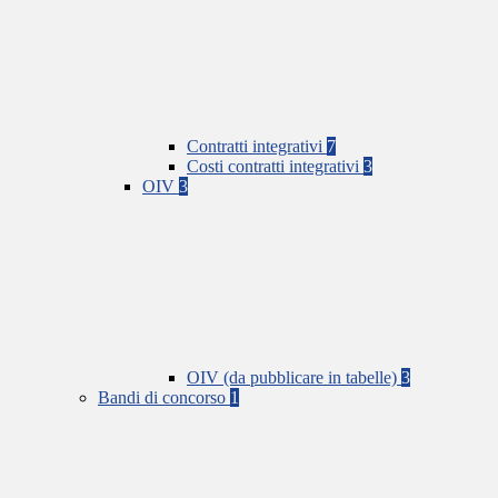
Contratti integrativi
7
Costi contratti integrativi
3
OIV
3
OIV (da pubblicare in tabelle)
3
Bandi di concorso
1