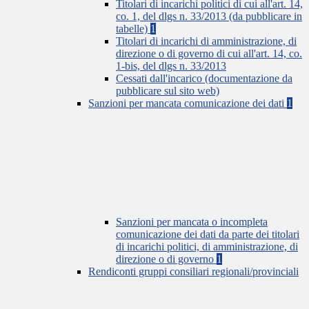
Titolari di incarichi politici di cui all'art. 14,
co. 1, del dlgs n. 33/2013 (da pubblicare in
tabelle)
1
Titolari di incarichi di amministrazione, di
direzione o di governo di cui all'art. 14, co.
1-bis, del dlgs n. 33/2013
Cessati dall'incarico (documentazione da
pubblicare sul sito web)
Sanzioni per mancata comunicazione dei dati
1
Sanzioni per mancata o incompleta
comunicazione dei dati da parte dei titolari
di incarichi politici, di amministrazione, di
direzione o di governo
1
Rendiconti gruppi consiliari regionali/provinciali