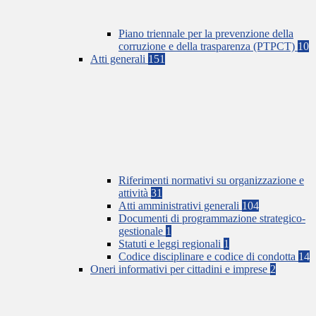
Piano triennale per la prevenzione della
corruzione e della trasparenza (PTPCT)
10
Atti generali
151
Riferimenti normativi su organizzazione e
attività
31
Atti amministrativi generali
104
Documenti di programmazione strategico-
gestionale
1
Statuti e leggi regionali
1
Codice disciplinare e codice di condotta
14
Oneri informativi per cittadini e imprese
2