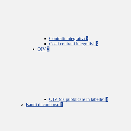
Contratti integrativi
7
Costi contratti integrativi
3
OIV
3
OIV (da pubblicare in tabelle)
3
Bandi di concorso
1