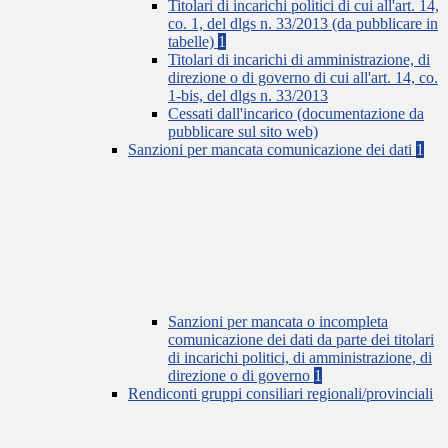
Titolari di incarichi politici di cui all'art. 14,
co. 1, del dlgs n. 33/2013 (da pubblicare in
tabelle)
1
Titolari di incarichi di amministrazione, di
direzione o di governo di cui all'art. 14, co.
1-bis, del dlgs n. 33/2013
Cessati dall'incarico (documentazione da
pubblicare sul sito web)
Sanzioni per mancata comunicazione dei dati
1
Sanzioni per mancata o incompleta
comunicazione dei dati da parte dei titolari
di incarichi politici, di amministrazione, di
direzione o di governo
1
Rendiconti gruppi consiliari regionali/provinciali