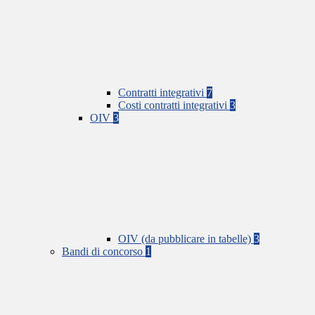
Contratti integrativi
7
Costi contratti integrativi
3
OIV
3
OIV (da pubblicare in tabelle)
3
Bandi di concorso
1