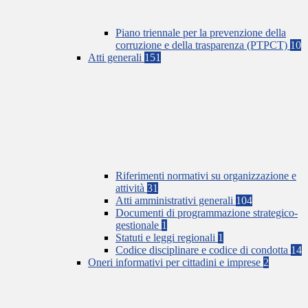
Piano triennale per la prevenzione della
corruzione e della trasparenza (PTPCT)
10
Atti generali
151
Riferimenti normativi su organizzazione e
attività
31
Atti amministrativi generali
104
Documenti di programmazione strategico-
gestionale
1
Statuti e leggi regionali
1
Codice disciplinare e codice di condotta
14
Oneri informativi per cittadini e imprese
2