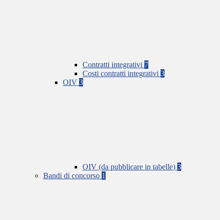
Contratti integrativi
7
Costi contratti integrativi
3
OIV
3
OIV (da pubblicare in tabelle)
3
Bandi di concorso
1