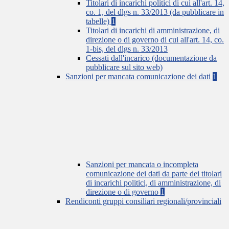
Titolari di incarichi politici di cui all'art. 14,
co. 1, del dlgs n. 33/2013 (da pubblicare in
tabelle)
1
Titolari di incarichi di amministrazione, di
direzione o di governo di cui all'art. 14, co.
1-bis, del dlgs n. 33/2013
Cessati dall'incarico (documentazione da
pubblicare sul sito web)
Sanzioni per mancata comunicazione dei dati
1
Sanzioni per mancata o incompleta
comunicazione dei dati da parte dei titolari
di incarichi politici, di amministrazione, di
direzione o di governo
1
Rendiconti gruppi consiliari regionali/provinciali