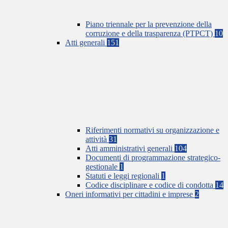
Piano triennale per la prevenzione della
corruzione e della trasparenza (PTPCT)
10
Atti generali
151
Riferimenti normativi su organizzazione e
attività
31
Atti amministrativi generali
104
Documenti di programmazione strategico-
gestionale
1
Statuti e leggi regionali
1
Codice disciplinare e codice di condotta
14
Oneri informativi per cittadini e imprese
2