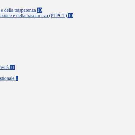
 e della trasparenza
10
rruzione e della trasparenza (PTPCT)
10
tività
31
stionale
1