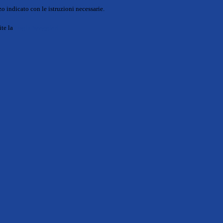
o indicato con le istruzioni necessarie.
ite la
Login Spaggiari