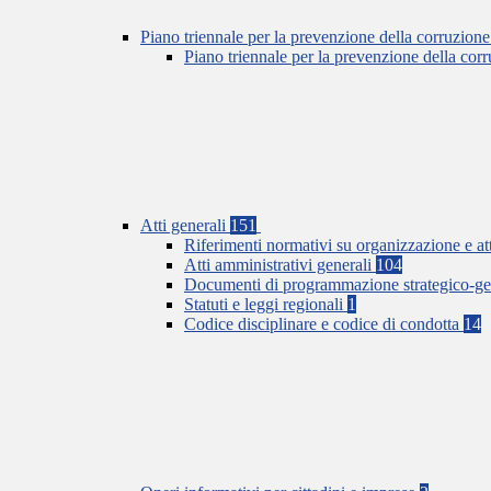
Piano triennale per la prevenzione della corruzione
Piano triennale per la prevenzione della co
Atti generali
151
Riferimenti normativi su organizzazione e at
Atti amministrativi generali
104
Documenti di programmazione strategico-ge
Statuti e leggi regionali
1
Codice disciplinare e codice di condotta
14