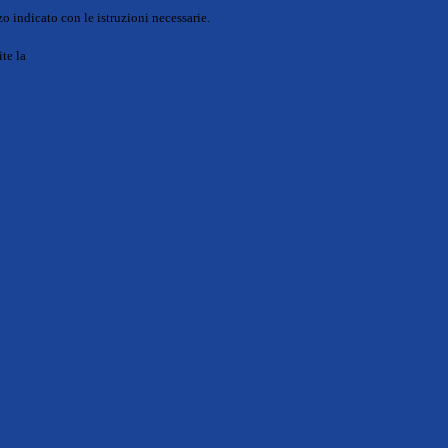
o indicato con le istruzioni necessarie.
ite la
Login Spaggiari