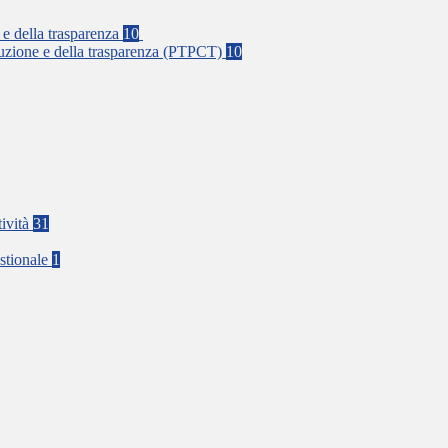
 e della trasparenza
10
rruzione e della trasparenza (PTPCT)
10
tività
31
stionale
1