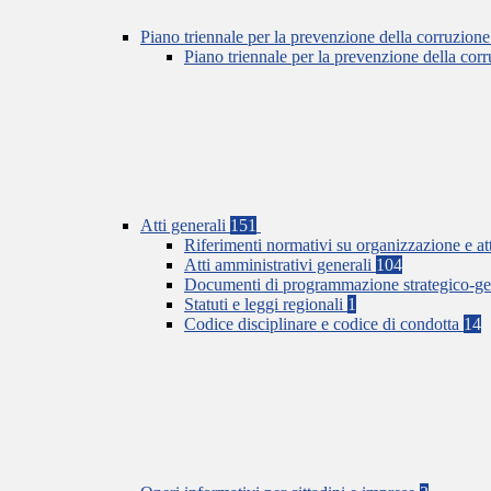
Piano triennale per la prevenzione della corruzione
Piano triennale per la prevenzione della co
Atti generali
151
Riferimenti normativi su organizzazione e at
Atti amministrativi generali
104
Documenti di programmazione strategico-ge
Statuti e leggi regionali
1
Codice disciplinare e codice di condotta
14