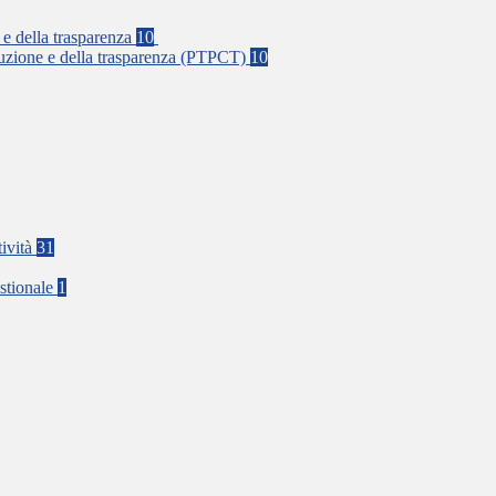
 e della trasparenza
10
rruzione e della trasparenza (PTPCT)
10
tività
31
stionale
1