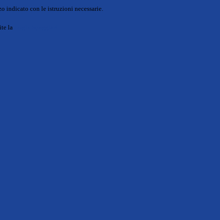
o indicato con le istruzioni necessarie.
ite la
Login Spaggiari