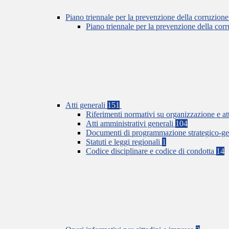
Piano triennale per la prevenzione della corruzione
Piano triennale per la prevenzione della co
Atti generali
151
Riferimenti normativi su organizzazione e at
Atti amministrativi generali
104
Documenti di programmazione strategico-ge
Statuti e leggi regionali
1
Codice disciplinare e codice di condotta
14