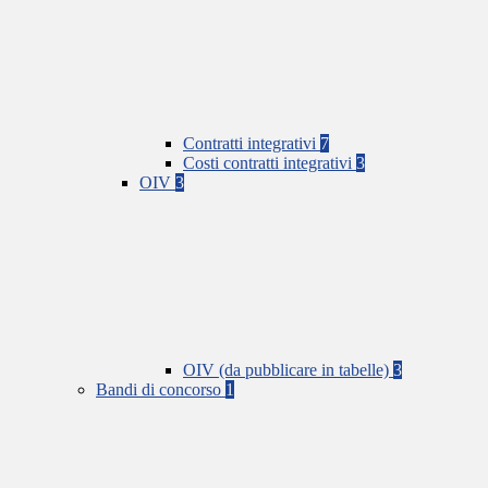
Contratti integrativi
7
Costi contratti integrativi
3
OIV
3
OIV (da pubblicare in tabelle)
3
Bandi di concorso
1