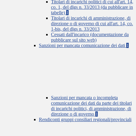
Titolari di incarichi politici di cui all'art. 14,
co. 1, del dlgs n. 33/2013 (da pubblicare in
tabelle)
1
Titolari di incarichi di amministrazione, di
direzione o di governo di cui all'art. 14, co.
1-bis, del dlgs n. 33/2013
Cessati dall'incarico (documentazione da
pubblicare sul sito web)
Sanzioni per mancata comunicazione dei dati
1
Sanzioni per mancata o incompleta
comunicazione dei dati da parte dei titolari
di incarichi politici, di amministrazione, di
direzione o di governo
1
Rendiconti gruppi consiliari regionali/provinciali