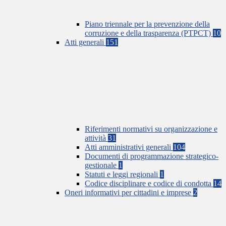
Piano triennale per la prevenzione della
corruzione e della trasparenza (PTPCT)
10
Atti generali
151
Riferimenti normativi su organizzazione e
attività
31
Atti amministrativi generali
104
Documenti di programmazione strategico-
gestionale
1
Statuti e leggi regionali
1
Codice disciplinare e codice di condotta
14
Oneri informativi per cittadini e imprese
2