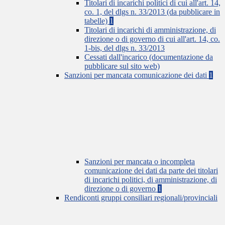
Titolari di incarichi politici di cui all'art. 14,
co. 1, del dlgs n. 33/2013 (da pubblicare in
tabelle)
1
Titolari di incarichi di amministrazione, di
direzione o di governo di cui all'art. 14, co.
1-bis, del dlgs n. 33/2013
Cessati dall'incarico (documentazione da
pubblicare sul sito web)
Sanzioni per mancata comunicazione dei dati
1
Sanzioni per mancata o incompleta
comunicazione dei dati da parte dei titolari
di incarichi politici, di amministrazione, di
direzione o di governo
1
Rendiconti gruppi consiliari regionali/provinciali