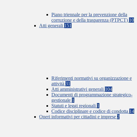
Piano triennale per la prevenzione della
corruzione e della trasparenza (PTPCT)
10
Atti generali
151
Riferimenti normativi su organizzazione e
attività
31
Atti amministrativi generali
104
Documenti di programmazione strategico-
gestionale
1
Statuti e leggi regionali
1
Codice disciplinare e codice di condotta
14
Oneri informativi per cittadini e imprese
2