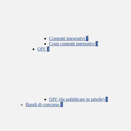
Contratti integrativi
7
Costi contratti integrativi
3
OIV
3
OIV (da pubblicare in tabelle)
3
Bandi di concorso
1