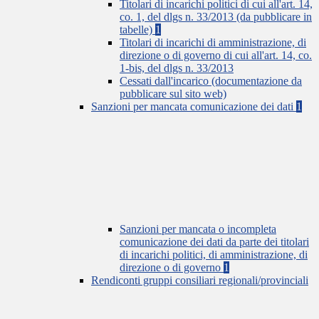
Titolari di incarichi politici di cui all'art. 14,
co. 1, del dlgs n. 33/2013 (da pubblicare in
tabelle)
1
Titolari di incarichi di amministrazione, di
direzione o di governo di cui all'art. 14, co.
1-bis, del dlgs n. 33/2013
Cessati dall'incarico (documentazione da
pubblicare sul sito web)
Sanzioni per mancata comunicazione dei dati
1
Sanzioni per mancata o incompleta
comunicazione dei dati da parte dei titolari
di incarichi politici, di amministrazione, di
direzione o di governo
1
Rendiconti gruppi consiliari regionali/provinciali