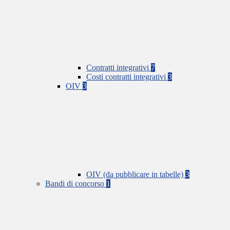
Contratti integrativi
7
Costi contratti integrativi
3
OIV
3
OIV (da pubblicare in tabelle)
3
Bandi di concorso
1