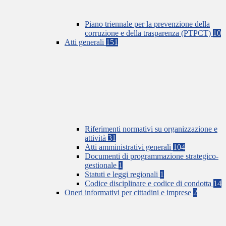
Piano triennale per la prevenzione della
corruzione e della trasparenza (PTPCT)
10
Atti generali
151
Riferimenti normativi su organizzazione e
attività
31
Atti amministrativi generali
104
Documenti di programmazione strategico-
gestionale
1
Statuti e leggi regionali
1
Codice disciplinare e codice di condotta
14
Oneri informativi per cittadini e imprese
2