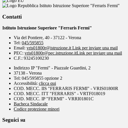
Istituto Istruzione Superiore "Ferraris Fermi"
Contatti
Istituto Istruzione Superiore "Ferraris Fermi"
Via del Pontiere, 40 - 37122 - Verona
Tel:
045/595855
Email:
vris01800r@istruzione.it
Link per inviare una mail
PEC:
vris01800r@pec.istruzione.it
Link per inviare una mail
C.F.: 93245100230
Indirizzo IP "Fermi" - Piazzale Guardini, 2
37138 - Verona
Tel: 045/595855 opzione 2
Accessibilità:
clicca qui
COD. MECC. IIS "FERRARIS FERMI" - VRIS01800R
COD. MECC. ITT "FERRARIS" - VRTF018019
COD. MECC. IP "FERMI" - VRRI01801C
Bacheca Sindacale
Codice protezione minori
Seguici su