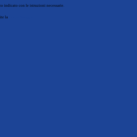
o indicato con le istruzioni necessarie.
ite la
Login Spaggiari