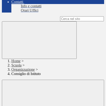
Contatti
Info e contatti
Orari Uffici
Campo di ricerca per le pagine del sito
Home
>
Scuola
>
Organizzazione
>
Consiglio di Istituto