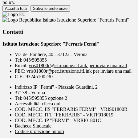
policy.
Accetta tutti
Salva le preferenze
Istituto Istruzione Superiore "Ferraris Fermi"
Contatti
Istituto Istruzione Superiore "Ferraris Fermi"
Via del Pontiere, 40 - 37122 - Verona
Tel:
045/595855
Email:
vris01800r@istruzione.it
Link per inviare una mail
PEC:
vris01800r@pec.istruzione.it
Link per inviare una mail
C.F.: 93245100230
Indirizzo IP "Fermi" - Piazzale Guardini, 2
37138 - Verona
Tel: 045/595855 opzione 2
Accessibilità:
clicca qui
COD. MECC. IIS "FERRARIS FERMI" - VRIS01800R
COD. MECC. ITT "FERRARIS" - VRTF018019
COD. MECC. IP "FERMI" - VRRI01801C
Bacheca Sindacale
Codice protezione minori