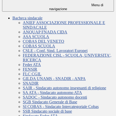
Menu di
navigazione
Bacheca sindacale
ANIEF ASSOCIAZIONE PROFESSIONALE E
SINDACALE
ANQUAP FNADA CIDA
ASA SCUOLA
COBAS DEL VENETO
COBAS SCUOLA
CSLE - Conf. Sind. Lavoratori Europei
FEDERAZIONE CISL ‐ SCUOLA, UNIVERSITA',
RICERCA
Feder ATA
FENSIR
FLC CGIL
GILDA UNAMS - SNADIR - ANPA
SNADIR
SAIR - Sindacato autonomo insegnanti di religione
SA ATA - Sindacato autonomo ATA
SADOC - Sindacato autonomo docenti
SGB Sindacato Generale di Base
SI COBAS ‐ Sindacato Intercategoriale Cobas
SSB Sindacato sociale di base
Sindacato Feder.ATA