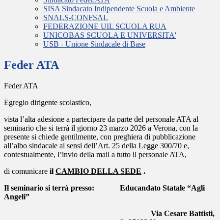
SISA Sindacato Indipendente Scuola e Ambiente
SNALS-CONFSAL
FEDERAZIONE UIL SCUOLA RUA
UNICOBAS SCUOLA E UNIVERSITA'
USB - Unione Sindacale di Base
Feder ATA
Feder ATA
Egregio dirigente scolastico,
vista l’alta adesione a partecipare da parte del personale ATA al
seminario che si terrà il giorno 23 marzo 2026 a Verona, con la
presente si chiede gentilmente, con preghiera di pubblicazione
all’albo sindacale ai sensi dell’Art. 25 della Legge 300/70 e,
contestualmente, l’invio della mail a tutto il personale ATA,
di comunicare
il
CAMBIO DELLA SEDE
.
Il seminario si terrà presso:
Educandato Statale “Agli
Angeli”
Via Cesare Battisti,