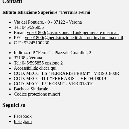
Contatti
Istituto Istruzione Superiore "Ferraris Fermi"
Via del Pontiere, 40 - 37122 - Verona
Tel:
045/595855
Email:
vris01800r@istruzione.it
Link per inviare una mail
PEC:
vris01800r@pec.istruzione.it
Link per inviare una mail
C.F.: 93245100230
Indirizzo IP "Fermi" - Piazzale Guardini, 2
37138 - Verona
Tel: 045/595855 opzione 2
Accessibilità:
clicca qui
COD. MECC. IIS "FERRARIS FERMI" - VRIS01800R
COD. MECC. ITT "FERRARIS" - VRTF018019
COD. MECC. IP "FERMI" - VRRI01801C
Bacheca Sindacale
Codice protezione minori
Seguici su
Facebook
Instagram