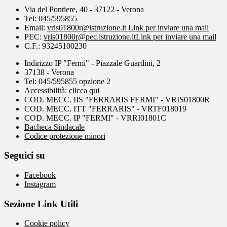
Via del Pontiere, 40 - 37122 - Verona
Tel:
045/595855
Email:
vris01800r@istruzione.it
Link per inviare una mail
PEC:
vris01800r@pec.istruzione.it
Link per inviare una mail
C.F.: 93245100230
Indirizzo IP "Fermi" - Piazzale Guardini, 2
37138 - Verona
Tel: 045/595855 opzione 2
Accessibilità:
clicca qui
COD. MECC. IIS "FERRARIS FERMI" - VRIS01800R
COD. MECC. ITT "FERRARIS" - VRTF018019
COD. MECC. IP "FERMI" - VRRI01801C
Bacheca Sindacale
Codice protezione minori
Seguici su
Facebook
Instagram
Sezione Link Utili
Cookie policy