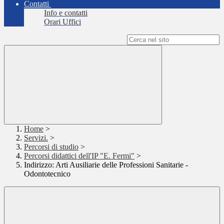
Contatti
Info e contatti
Orari Uffici
Campo di ricerca per le pagine del sito
Home
>
Servizi.
>
Percorsi di studio
>
Percorsi didattici dell'IP "E. Fermi"
>
Indirizzo: Arti Ausiliarie delle Professioni Sanitarie -
Odontotecnico